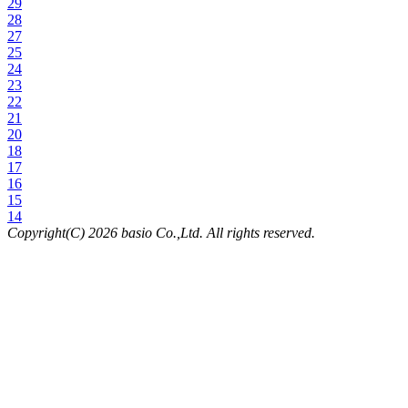
29
28
27
25
24
23
22
21
20
18
17
16
15
14
Copyright(C) 2026 basio Co.,Ltd. All rights reserved.